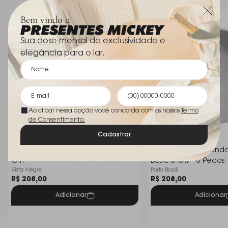
Dimensões
24 cm diametro
Bem vindo a
Sua dose mensal de exclusividade e
elegância para o lar.
Ao clicar nessa opção você concorda com os nossos
Termo
de Consentimento.
Cadastrar
Prato Fundo Vista Alegre Cesta 23
Jogo de Pratos Fundo 
Cm
Basic Snow - 6 Pecas
Vista Alegre
Porto Brasil
R$ 208,00
R$ 208,00
Adicionar
Adicionar