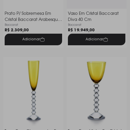
Prato P/ Sobremesa Em
Vaso Em Cristal Baccarat
Cristal Baccarat Arabesque
Diva 40 Cm
Baccarat
Baccarat
16 Cm
R$ 2.309,00
R$ 19.949,00
Adicionar
Adicionar