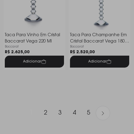
Taca Para Vinho Em Cristal
Taca Para Champanhe Em
Baccarat Vega 220 Ml
Cristal Baccarat Vega 180
Baccarat
Baccarat
Ml
R$ 2.625,00
R$ 2.520,00
Adicionar
Adicionar
1
2
3
4
5