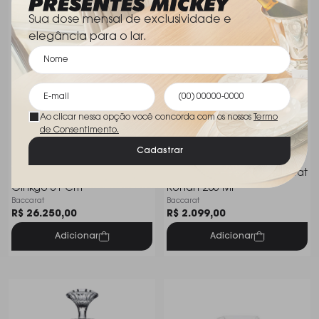
Sua dose mensal de exclusividade e
elegância para o lar.
Ao clicar nessa opção você concorda com os nossos
Termo
de Consentimento.
Cadastrar
Vaso Em Cristal Baccarat
Copo Para Whisky Baccarat
Ginkgo 31 Cm
Rohan 280 Ml
Baccarat
Baccarat
R$ 26.250,00
R$ 2.099,00
Adicionar
Adicionar