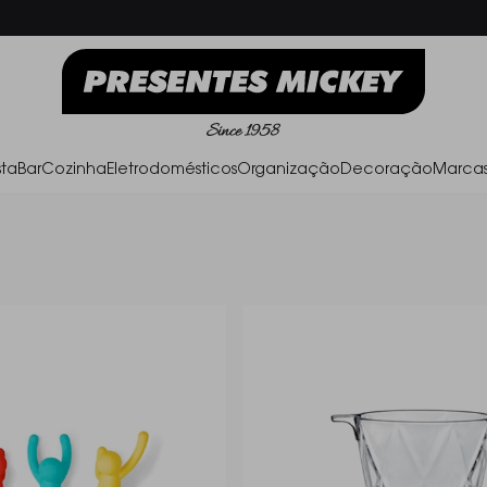
Frete Grátis acima de R$ 500,00
Parc
ta
Bar
Cozinha
Eletrodomésticos
Organização
Decoração
Marca