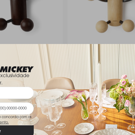
 Parede Umbra Woody 14 X
Cabideiro de Parede Umbra 
 Cada
10 X 17 Cm - Cada
Umbra
R$ 129,90
xclusividade
r.
ê concorda com os
ento.
r