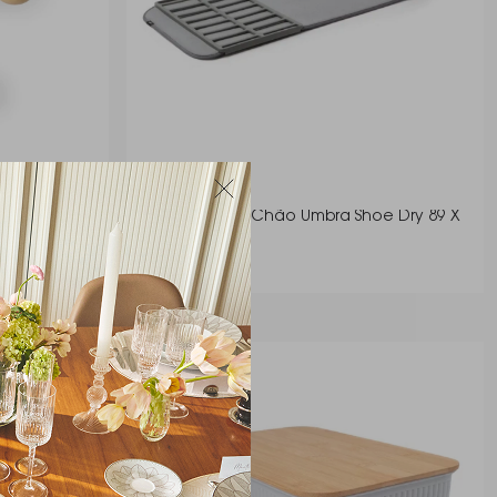
Woody 14 X
Sapateira de Chão Umbra Shoe Dry 89 X
33 Cm
Umbra
R$ 99,90