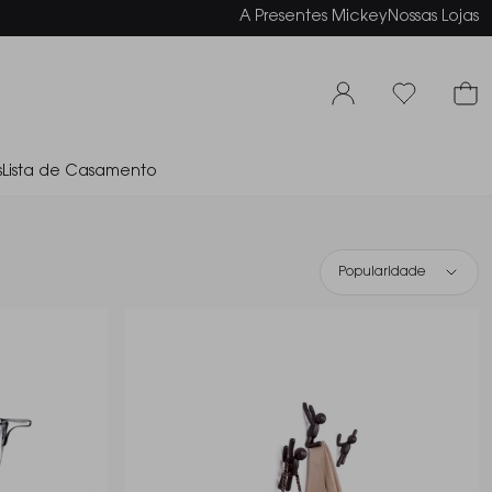
elamento em até 6x sem juros
A Presentes Mickey
Nossas Lojas
s
Lista de Casamento
Popularidade