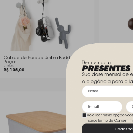
Cabide de Parede Umbra Buddy - 3
Cabideiro de
Bem vindo a
Peças
10 X 17 Cm -
Umbra
Umbra
R$ 105,00
R$ 129,90
Sua dose mensal de e
e elegância para o la
Ao clicar nessa opção voc
nossos
Termo de Consentim
Cadastra