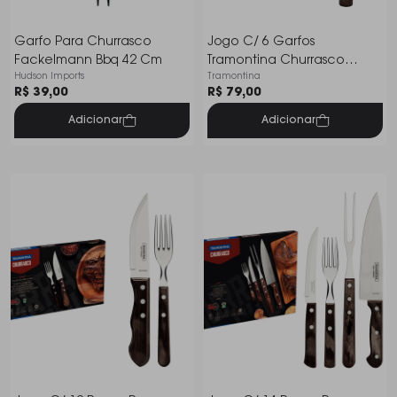
Garfo Para Churrasco
Jogo C/ 6 Garfos
Fackelmann Bbq 42 Cm
Tramontina Churrasco
Hudson Imports
Tramontina
Polywood Cabo Castanho
R$ 39,00
R$ 79,00
Adicionar
Adicionar