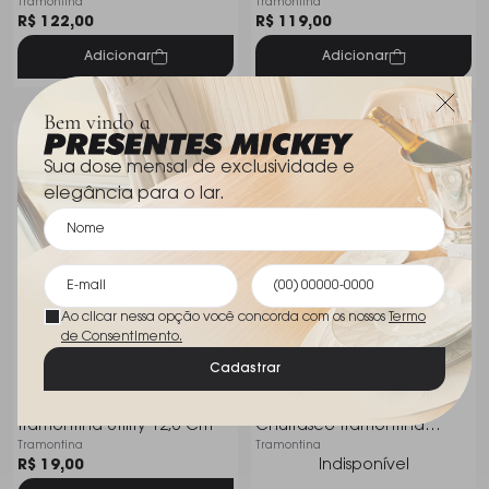
Tramontina
Tramontina
Dynamic
R$ 122,00
R$ 119,00
Adicionar
Adicionar
Bem vindo a
Sua dose mensal de exclusividade e
elegância para o lar.
Ao clicar nessa opção você concorda com os nossos
Termo
de Consentimento.
Cadastrar
Pegador de Churrasco
Jogo C/ 4 Talheres Para
Tramontina Utility 12,6 Cm
Churrasco Tramontina
Tramontina
Tramontina
Polywood Modelo 3
R$ 19,00
Indisponível