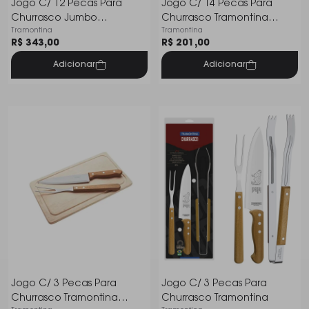
Jogo C/ 12 Pecas Para
Jogo C/ 14 Pecas Para
Churrasco Jumbo
Churrasco Tramontina
Tramontina
Tramontina
Tramontina Polywood
Churrasco Cabo Madeira
R$ 343,00
R$ 201,00
Adicionar
Adicionar
Jogo C/ 3 Pecas Para
Jogo C/ 3 Pecas Para
Churrasco Tramontina
Churrasco Tramontina