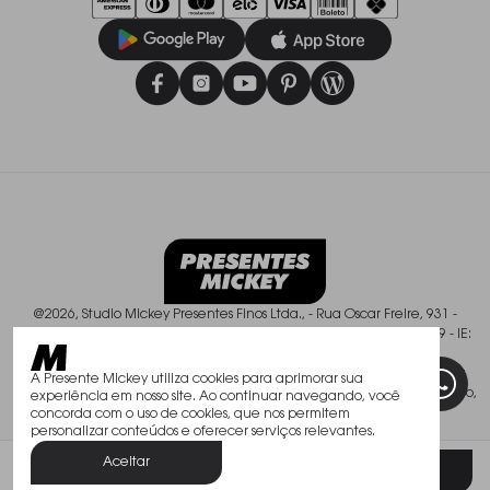
@2026, Studio Mickey Presentes Finos Ltda., - Rua Oscar Freire, 931 -
Pinheiros - São Paulo/SP - CEP: 01426-003, CNPJ: 50.588.409/0001-49 - IE:
113.237.900.119
Todos os direitos reservados. As fotos aqui veiculadas, logotipo e marca
A Presente Mickey utiliza cookies para aprimorar sua
são de propriedade de www.mickey.com.br. É vedada a sua reprodução,
experiência em nosso site. Ao continuar navegando, você
total ou parcial.
concorda com o uso de cookies, que nos permitem
personalizar conteúdos e oferecer serviços relevantes.
Aceitar
Filtrar