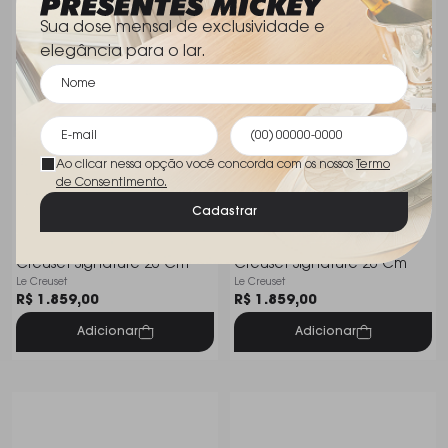
Sua dose mensal de exclusividade e
elegância para o lar.
Ao clicar nessa opção você concorda com os nossos
Termo
de Consentimento.
Cadastrar
Grelha Quadrada Le
Grelha Quadrada Le
Creuset Signature 26 Cm
Creuset Signature 26 Cm
Le Creuset
Le Creuset
R$ 1.859,00
R$ 1.859,00
Adicionar
Adicionar