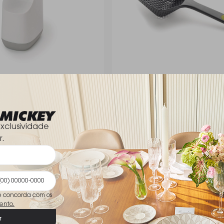
te Líquido Compacto
Colher Escorredor Joseph J
 Slim 350 Ml
Plus
Joseph Joseph
R$ 92,00
xclusividade
r.
ê concorda com os
ento.
r