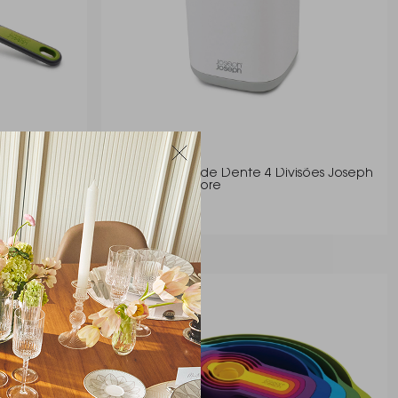
oseph Scoop
Porta Escova de Dente 4 Divisões Joseph
Joseph Easystore
Joseph Joseph
R$ 129,00