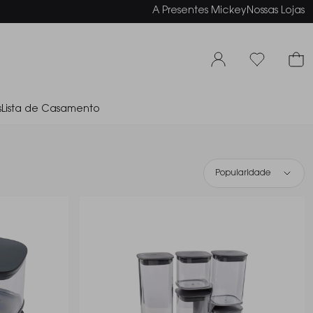
elamento em até 6x sem juros
A Presentes Mickey
Nossas Lojas
s
Lista de Casamento
Popularidade