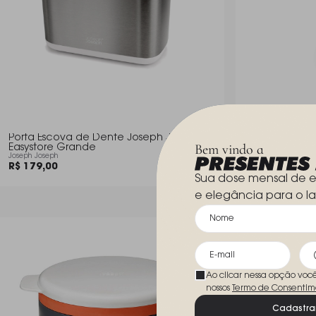
Porta Escova de Dente Joseph Joseph
Porta Sabone
Bem vindo a
Easystore Grande
Joseph Joseph
Joseph Joseph
Joseph Joseph
R$ 179,00
R$ 129,00
Sua dose mensal de e
e elegância para o la
Ao clicar nessa opção voc
nossos
Termo de Consentim
Cadastra