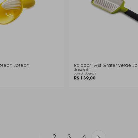
oseph Joseph
Ralador Twist Grater Verde J
Joseph
Joseph Joseph
R$ 139,00
1
2
3
4