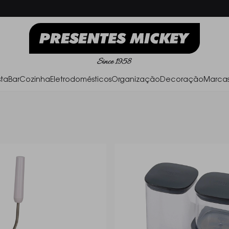
Frete Grátis acima de R$ 500,00
Parc
ta
Bar
Cozinha
Eletrodomésticos
Organização
Decoração
Marca