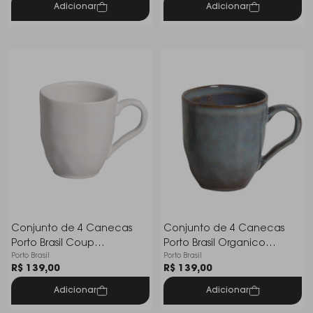
Adicionar
Adicionar
Conjunto de 4 Canecas
Conjunto de 4 Canecas
Porto Brasil Coup
Porto Brasil Organico
Porto Brasil
Porto Brasil
Stoneware Vit 273 Ml
Tourmaline 273 Ml
R$ 139,00
R$ 139,00
Adicionar
Adicionar