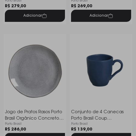
Porto Brasil
Porto Brasil
Cm - 6 Peças
Cm - 6 Peças
R$ 279,00
R$ 269,00
Adicionar
Adicionar
Jogo de Pratos Rasos Porto
Conjunto de 4 Canecas
Brasil Orgânico Concreto
Porto Brasil Coup
Porto Brasil
Porto Brasil
27,5 Cm - 6 Peças
Stoneware Boreal 273 Ml
R$ 286,00
R$ 139,00