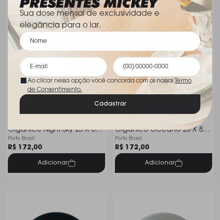
Sua dose mensal de exclusividade e
elegância para o lar.
Ao clicar nessa opção você concorda com os nossos
Termo
de Consentimento.
Cadastrar
Tigela Média Porto Brasil
Tigela Média Porto Brasil
Orgânico Night Sky 25 X 8
Orgânico Oceano 25 X 8
Porto Brasil
Porto Brasil
Cm
Cm
R$ 172,00
R$ 172,00
Adicionar
Adicionar