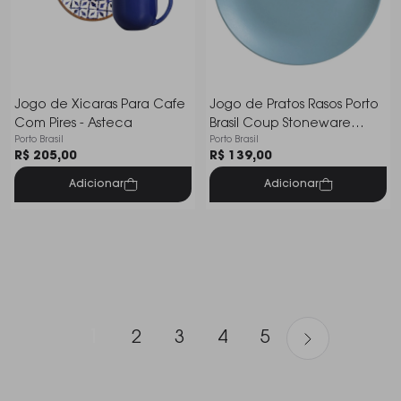
Jogo de Xicaras Para Cafe
Jogo de Pratos Rasos Porto
Com Pires - Asteca
Brasil Coup Stoneware
Porto Brasil
Porto Brasil
Fiordes 26 Cm - 6 Peças
R$ 205,00
R$ 139,00
Adicionar
Adicionar
1
2
3
4
5