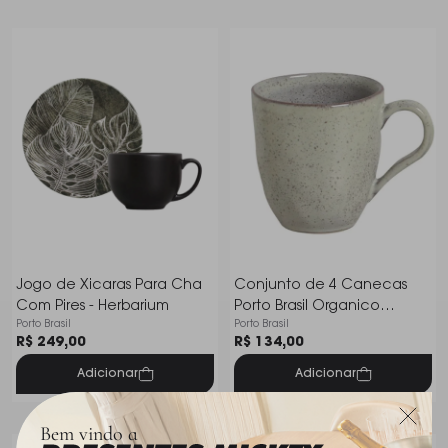
Jogo de Xicaras Para Cha
Conjunto de 4 Canecas
Com Pires - Herbarium
Porto Brasil Organico
Porto Brasil
Porto Brasil
Pistache 273 Ml
R$ 249,00
R$ 134,00
Adicionar
Adicionar
Bem vindo a