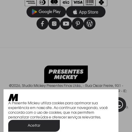
@2026, Studio Mickey Presentes Finos Ltda., - Rua Oscar Freire, 931 -
Pinheiros - São Paulo/SP - CEP: 01426-003, CNPJ: 50.588.409/0001-49 - IE:
113.237.900.119
Todos os direitos reservados. As fotos aqui veiculadas, logotipo e marca
A Presente Mickey utiliza cookies para aprimorar sua
são de propriedade de www.mickey.com.br. É vedada a sua reprodução,
experiência em nosso site. Ao continuar navegando, você
total ou parcial.
concorda com o uso de cookies, que nos permitem
personalizar conteúdos e oferecer serviços relevantes.
Aceitar