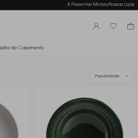
elamento em até 6x sem juros
A Presentes Mickey
Nossas Lojas
s
Lista de Casamento
Popularidade