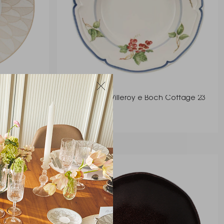
ison
Prato Fundo Villeroy e Boch Cottage 23
Cm
Villeroy & Boch
R$ 331,00