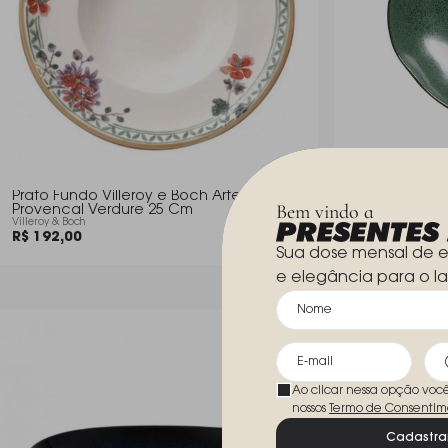
Prato Fundo Villeroy e Boch Artesano
Jogo de Pratos
Bem vindo a
Provencal Verdure 25 Cm
Arauco 22,5 
Villeroy & Boch
Porto Brasil
R$ 192,00
R$ 266,00
Sua dose mensal de e
e elegância para o la
Ao clicar nessa opção voc
nossos
Termo de Consentim
Cadastra