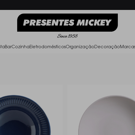
Frete Grátis acima de R$ 500,00
Parc
ta
Bar
Cozinha
Eletrodomésticos
Organização
Decoração
Marca