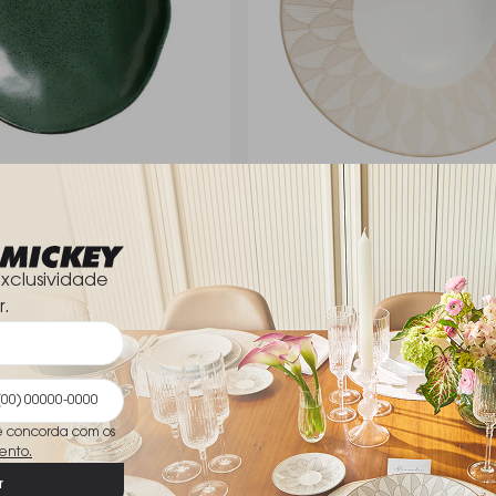
 Fundos Porto Brasil Bio
Prato Fundo Christofle Malma
Cm - 6 Peças
Impériale Ouro
Christofle
R$ 1.490,00
xclusividade
r.
ê concorda com os
ento.
r