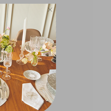
transcende o tempo. É o presente
perfeito para quem aprecia a arte que
se inspira na imaginação e na fantasia.
itens por
.699,00
rar