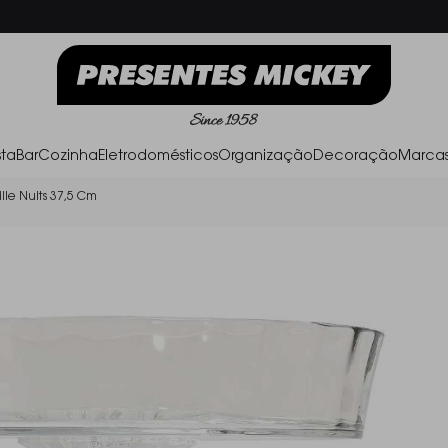
Frete Grátis acima de R$ 500,00
Parc
ta
Bar
Cozinha
Eletrodomésticos
Organização
Decoração
Marca
lle Nuits 37,5 Cm