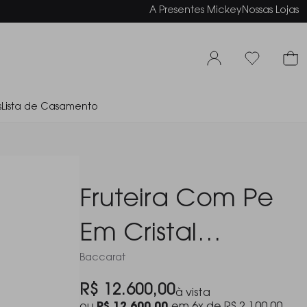
elamento em até 6x sem juros
A Presentes Mickey
Nossas Lojas
s
Lista de Casamento
Fruteira Com Pe
Em Cristal
Baccarat
Baccarat Mille
R$ 12.600,00
à vista
Nuits 37,5 Cm