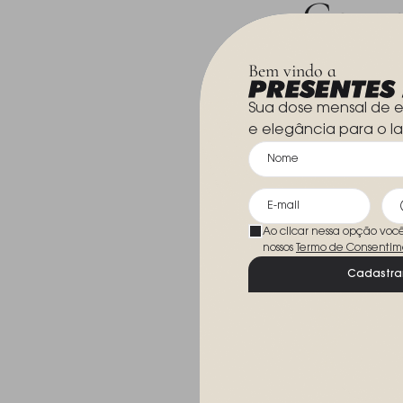
Compr
Leve mais p
Bem vindo a
Sua dose mensal de e
e elegância para o la
Ao clicar nessa opção voc
nossos
Termo de Consentim
Cadastra
Fruteira Com P
Baccarat Mille
R$ 12.600,00