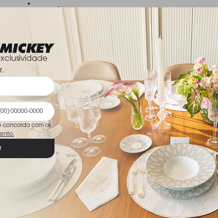
e junto
resentes!
xclusividade
r.
Os dois 
R$ 14
Comp
ê concorda com os
ento.
r
e Em Cristal
Prato Para Pao Baccarat
 Nuits 37,5 Cm
Mille Nuits 16 Cm
R$ 2.099,00