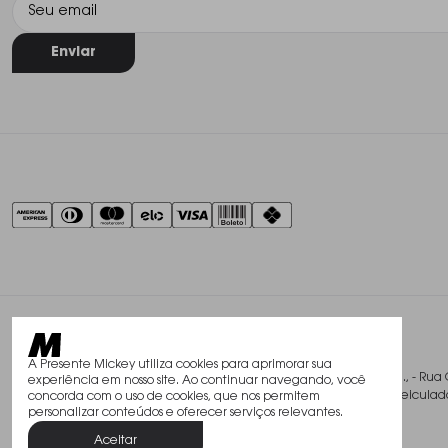
Enviar
A Presente Mickey utiliza cookies para aprimorar sua
@2026, Studio Mickey Presentes Finos Ltda., - Rua 
experiência em nosso site. Ao continuar navegando, você
Todos os direitos reservados. As fotos aqui veicu
concorda com o uso de cookies, que nos permitem
personalizar conteúdos e oferecer serviços relevantes.
Aceitar