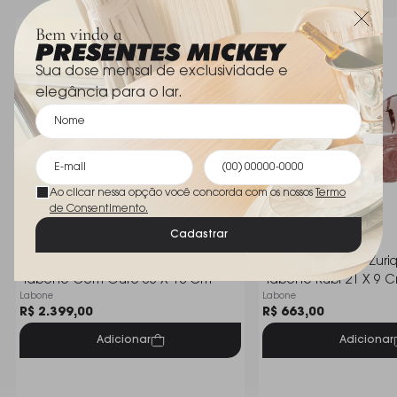
garante versatilidade, adaptando-se com harmonia
10 cm altura ; 22 cm
Bem vindo a
a diferentes ambientes e estilos.
Dimensões
diametro
Sua dose mensal de exclusividade e
Uma escolha perfeita para quem aprecia o luxo
elegância para o lar.
discreto e a excelÃªncia artesanal da Dâ€™Labone.
Ao clicar nessa opção você concorda com os nossos
Termo
de Consentimento.
Cadastrar
Centro de Mesa Dallas Cristais D
Centro de Mesa Zuriqu
´labone Com Ouro 30 X 18 Cm
´labone Rubi 21 X 9 
Labone
Labone
R$ 2.399,00
R$ 663,00
Adicionar
Adicionar