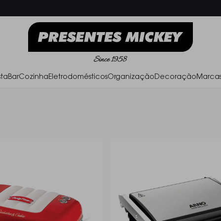
Frete Grátis acima de R$ 500,00
Parc
ta
Bar
Cozinha
Eletrodomésticos
Organização
Decoração
Marca