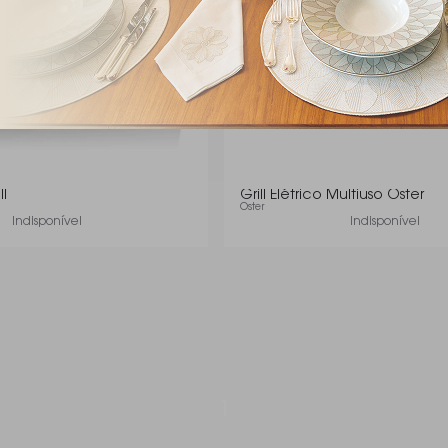
ll
Grill Elétrico Multiuso Oster
Oster
Indisponível
Indisponível
1