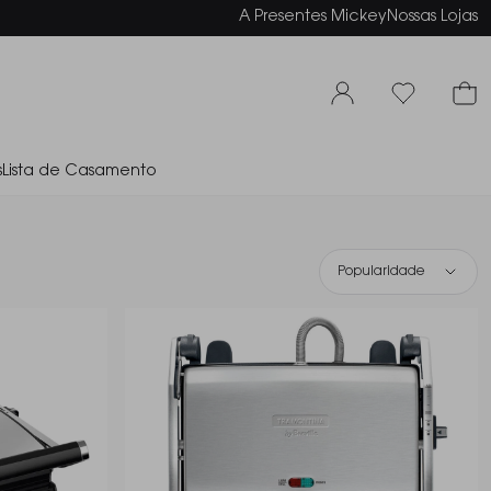
elamento em até 6x sem juros
A Presentes Mickey
Nossas Lojas
s
Lista de Casamento
Popularidade