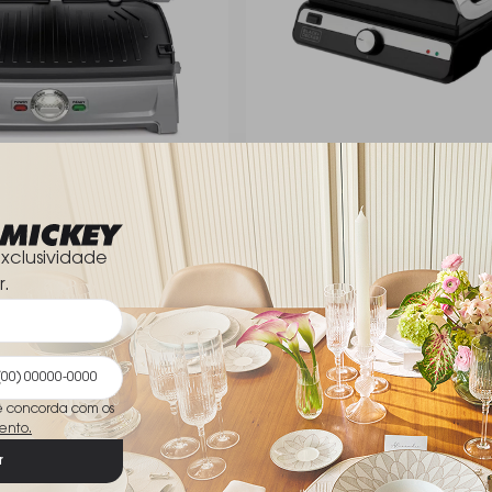
o Compacto Inox 5 Em 1
Grill Eletrico C/ Abertura Bla
Gourmand Gris G1500g
Black & Decker
R$ 852,00
xclusividade
r.
ê concorda com os
ento.
r