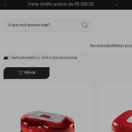
Parcelamento em até 6x sem juros
Novidades
Mesa pos
| Eletrodoméstico
| Grill e Sanduicheiras
Filtrar