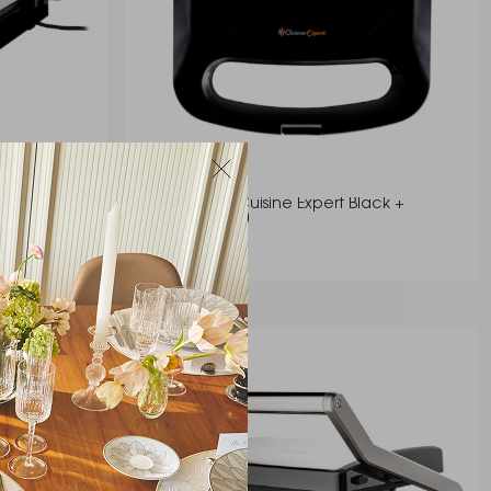
ck + Decker
Grill Eletrico Cuisine Expert Black +
Decker Gs800
Black & Decker
R$ 246,00