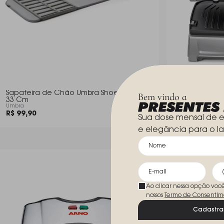
Sapateira de Chão Umbra Shoe Dry 89 X
Grill Eletric
Bem vindo a
33 Cm
Cuisinart 127v
Umbra
Cuisinart
R$ 99,90
R$ 1.027,00
Sua dose mensal de e
e elegância para o la
Ao clicar nessa opção voc
nossos
Termo de Consentim
Cadastra