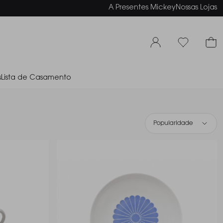
elamento em até 6x sem juros
A Presentes Mickey
Nossas Lojas
s
Lista de Casamento
Popularidade