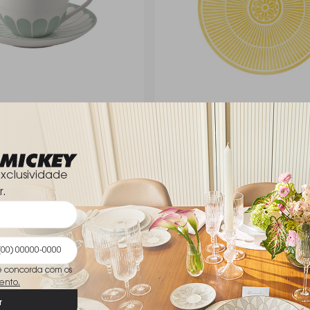
leur
Prato Para Sobremesa Christof
Malmaison Riviera 21 Cm
Christofle
R$ 835,00
xclusividade
r.
ê concorda com os
ento.
r