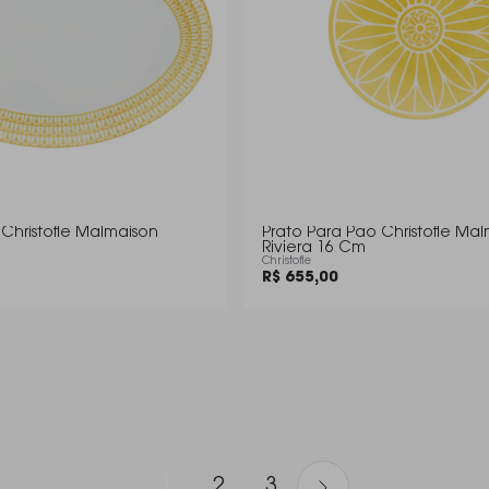
n
Prato Para Pao Christofle Ma
Riviera 16 Cm
Christofle
R$ 655,00
1
2
3