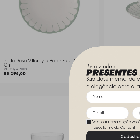
Prato Raso Villeroy e Boch Fleur Verde 27
Xicara P/ Cafe Villeroy e Boch F
Bem vindo a
Cm
Verde 148 Ml
Villeroy & Boch
Villeroy & Boch
R$ 298,00
R$ 402,00
Sua dose mensal de e
e elegância para o la
Ao clicar nessa opção voc
nossos
Termo de Consentim
Cadastra