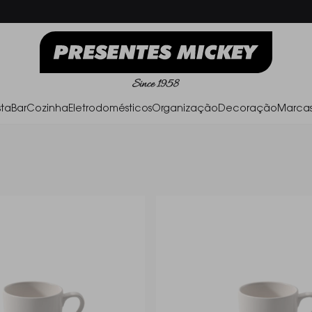
Frete Grátis acima de R$ 500,00
Parc
ta
Bar
Cozinha
Eletrodomésticos
Organização
Decoração
Marca