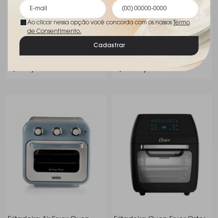
Ao clicar nessa opção você concorda com os nossos
Termo
de Consentimento.
Forno Eletrico Black +
Forno Eletrico Black +
Cadastrar
Decker 9 Litros
Decker 60 Litros
Black & Decker
Black & Decker
R$ 343,00
R$ 1.384,00