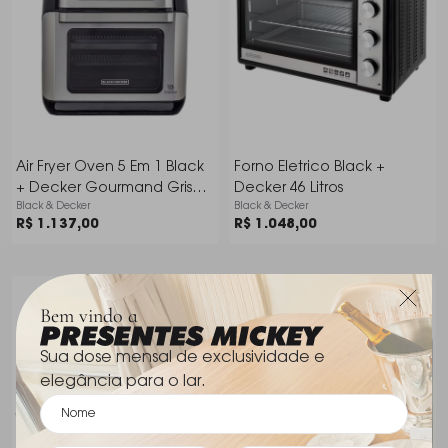
Air Fryer Oven 5 Em 1 Black
Forno Eletrico Black +
+ Decker Gourmand Gris
Decker 46 Litros
Black & Decker
Black & Decker
Afo12g
R$ 1.137,00
R$ 1.048,00
Bem vindo a
Sua dose mensal de exclusividade e
elegância para o lar.