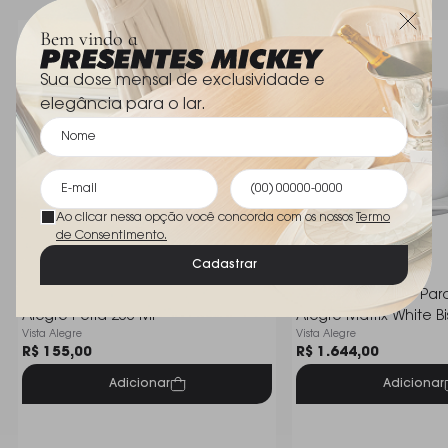
Bem vindo a
Sua dose mensal de exclusividade e
elegância para o lar.
Ao clicar nessa opção você concorda com os nossos
Termo
de Consentimento.
Cadastrar
Xicara Para Cha C/ Pires Vista
Jogo C/ 4 Xicara Par
Alegre Perla 206 Ml
Alegre Matrix White Bi
Vista Alegre
Vista Alegre
R$ 155,00
R$ 1.644,00
Adicionar
Adicionar