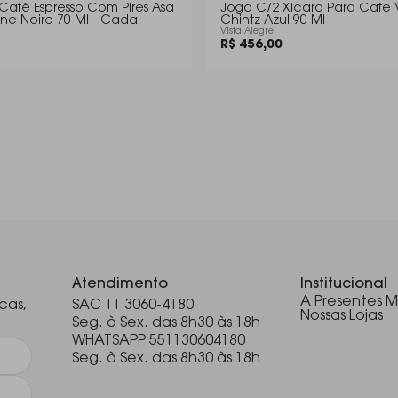
Café Espresso Com Pires Asa
Jogo C/2 Xicara Para Cafe V
gne Noire 70 Ml - Cada
Chintz Azul 90 Ml
Vista Alegre
R$ 456,00
.
Atendimento
Institucional
A Presentes M
cas,
SAC 11 3060-4180
Nossas Lojas
Seg. à Sex. das 8h30 às 18h
WHATSAPP 551130604180
Seg. à Sex. das 8h30 às 18h