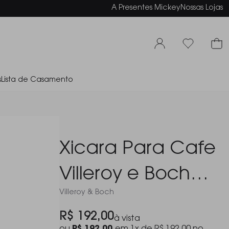
elamento em até 6x sem juros
A Presentes Mickey
Nossas Lojas
s
Lista de Casamento
Xicara Para Cafe
Villeroy e Boch
Villeroy & Boch
Anmut Petrol Blue
R$ 192,00
à vista
100 Ml