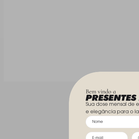
Bem vindo a
Sua dose mensal de e
e elegância para o la