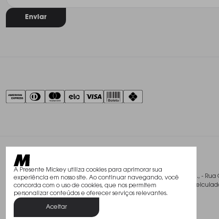
Enviar
A Presente Mickey utiliza cookies para aprimorar sua
@2026, Studio Mickey Presentes Finos Ltda., - Rua 
experiência em nosso site. Ao continuar navegando, você
Todos os direitos reservados. As fotos aqui veicu
concorda com o uso de cookies, que nos permitem
personalizar conteúdos e oferecer serviços relevantes.
Aceitar