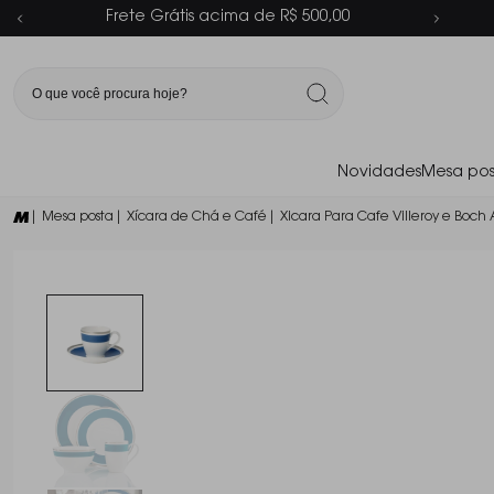
Parcelamento em até 6x sem juros
Novidades
Mesa pos
| Mesa posta
| Xícara de Chá e Café
| Xicara Para Cafe Villeroy e Boch