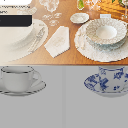
ê concorda com os
ento.
r