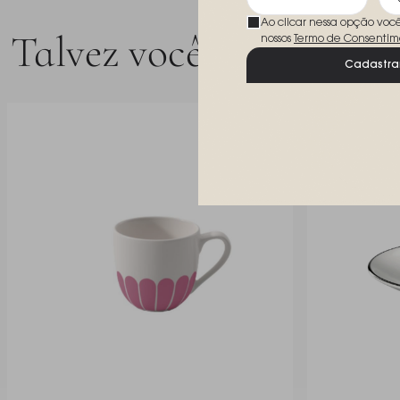
Ao clicar nessa opção voc
Talvez você goste
nossos
Termo de Consentim
Cadastra