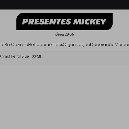
Frete Grátis acima de R$ 500,00
Parc
ta
Bar
Cozinha
Eletrodomésticos
Organização
Decoração
Marca
 Anmut Petrol Blue 100 Ml