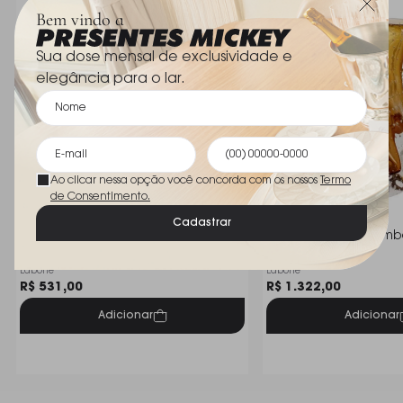
15 cm altura ; 4 cm largura
Dimensões
Bem vindo a
; 6 cm comprimento
Sua dose mensal de exclusividade e
elegância para o lar.
Ao clicar nessa opção você concorda com os nossos
Termo
de Consentimento.
Cadastrar
Vaso Batllo Cristais D´labone 8 X 9
Vaso Aveiro P 24 Amba
Cm
D'labone
Labone
Labone
R$ 531,00
R$ 1.322,00
Adicionar
Adicionar