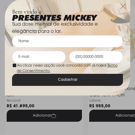
Bem vindo a
Sua dose mensal de exclusividade e
elegância para o lar.
Ao clicar nessa opção você concorda com os nossos
Termo
de Consentimento.
Cadastrar
Vaso Em Cristal Baccarat Diva 50
Vaso Cristais D´labo
Cm
Ouro 13 X 11 Cm
Baccarat
Labone
R$ 41.895,00
R$ 955,00
Adicionar
Adicionar