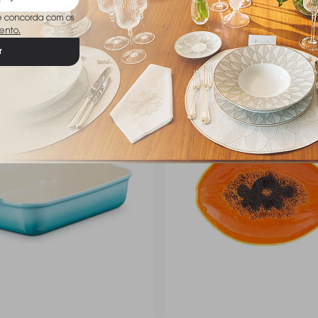
ê concorda com os
ento.
r