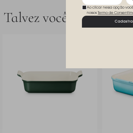
Ao clicar nessa opção voc
Talvez você goste
nossos
Termo de Consentim
Cadastra