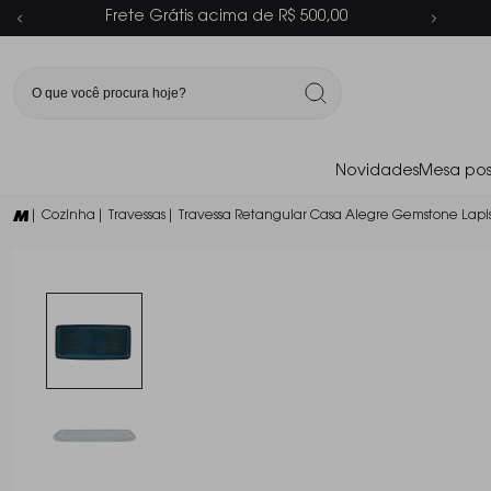
Parcelamento em até 6x sem juros
Novidades
Mesa pos
| Cozinha
| Travessas
| Travessa Retangular Casa Alegre Gemstone Lapis