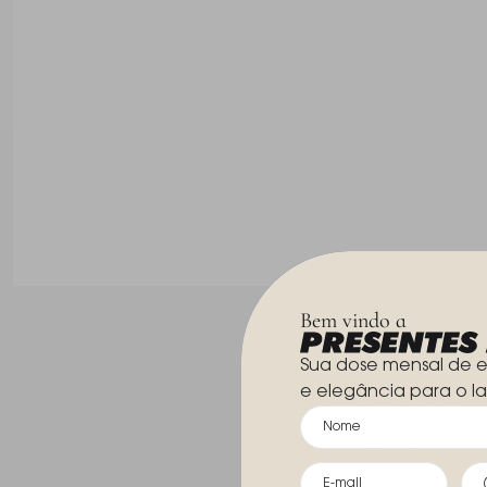
Bem vindo a
Sua dose mensal de e
e elegância para o la