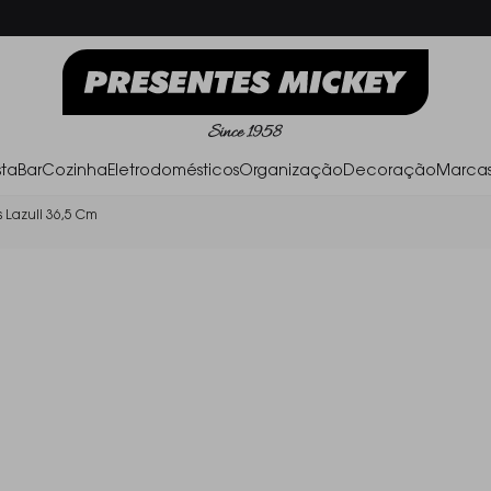
Frete Grátis acima de R$ 500,00
Parc
ta
Bar
Cozinha
Eletrodomésticos
Organização
Decoração
Marca
 Lazuli 36,5 Cm