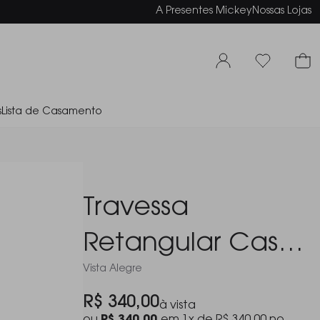
elamento em até 6x sem juros
A Presentes Mickey
Nossas Lojas
s
Lista de Casamento
Travessa
Retangular Casa
Vista Alegre
Alegre Gemstone
R$ 340,00
à vista
Lapis Lazuli 36,5