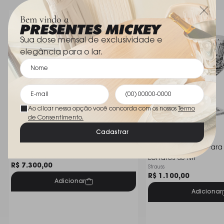
Coleção
Winter Garden
Bem vindo a
21 cm altura ; 10 cm
Sua dose mensal de exclusividade e
Dimensões
diametro
elegância para o lar.
Ao clicar nessa opção você concorda com os nossos
Termo
de Consentimento.
Cadastrar
Jogo C/ 30 Tacas Strauss Jurere
Jogo C/ 6 Tacas Para L
Strauss
Londres 80 Ml
R$ 7.300,00
Strauss
R$ 1.100,00
Adicionar
Adicionar