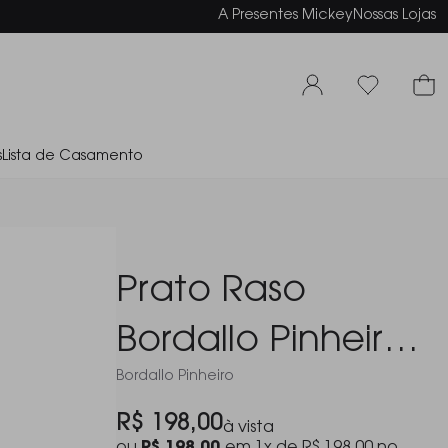
elamento em até 6x sem juros
A Presentes Mickey
Nossas Lojas
s
Lista de Casamento
Prato Raso
Bordallo Pinheiro
Bordallo Pinheiro
27,5 Cm
R$ 198,00
à vista
Sardinheira