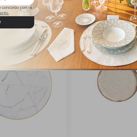
ê concorda com os
ento.
r