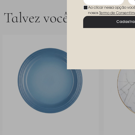
Ao clicar nessa opção voc
Talvez você goste
nossos
Termo de Consentim
Cadastra