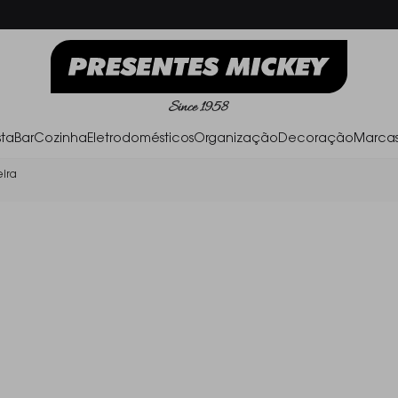
Frete Grátis acima de R$ 500,00
Parc
ta
Bar
Cozinha
Eletrodomésticos
Organização
Decoração
Marca
eira