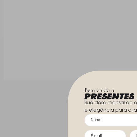
Bem vindo a
Sua dose mensal de e
e elegância para o la