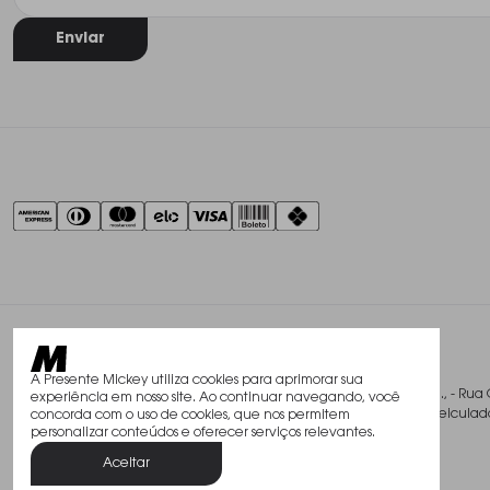
Enviar
A Presente Mickey utiliza cookies para aprimorar sua
@2026, Studio Mickey Presentes Finos Ltda., - Rua 
experiência em nosso site. Ao continuar navegando, você
Todos os direitos reservados. As fotos aqui veicu
concorda com o uso de cookies, que nos permitem
personalizar conteúdos e oferecer serviços relevantes.
Aceitar