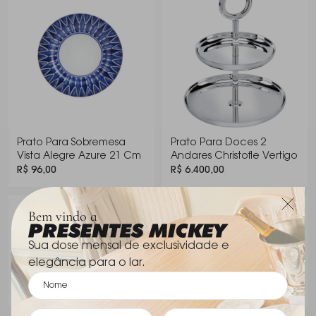
combina delicadeza e presença, ideal para quem
aprecia beleza, tradição e harmonia à mesa.
1,6 cm altura ; 21 cm
Dimensões
diametro
Prato Para Sobremesa
Prato Para Doces 2
Vista Alegre Azure 21 Cm
Andares Christofle Vertigo
R$ 96,00
R$ 6.400,00
Bem vindo a
Os dois itens por
R$ 6.496,00
Sua dose mensal de exclusividade e
elegância para o lar.
Comprar