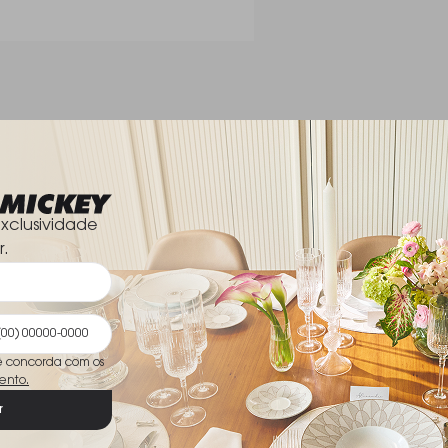
Dimensões
xclusividade
r.
ê concorda com os
ento.
r