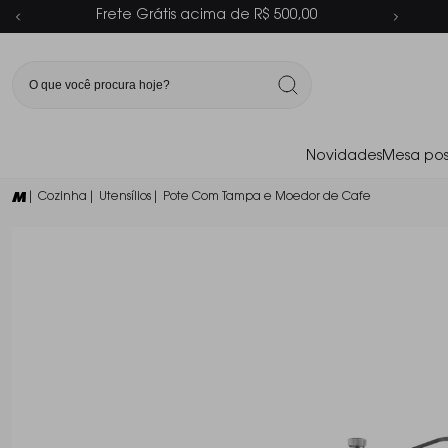
Parcelamento em até 6x sem juros
Novidades
Mesa pos
| Cozinha
| Utensílios
| Pote Com Tampa e Moedor de Cafe