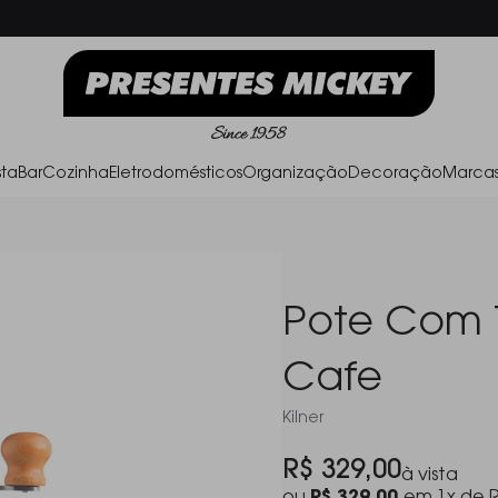
Frete Grátis acima de R$ 500,00
Parc
ta
Bar
Cozinha
Eletrodomésticos
Organização
Decoração
Marca
Pote Com 
Cafe
Kilner
R$ 329,00
à vista