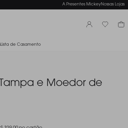
elamento em até 6x sem juros
A Presentes Mickey
Nossas Lojas
s
Lista de Casamento
Tampa e Moedor de