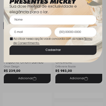
Sua dose mensal de exclusividade e
elegância para o lar.
Ao clicar nessa opção você concorda com os nossos
Termo
de Consentimento.
Cadastrar
Porta Guardanapo
Porta Guardanapos
Pequeno Onom Bambu
Orfevrerie
Onon Design
Orfèvrerie Royale
R$ 239,00
R$ 983,00
Adicionar
Adicionar