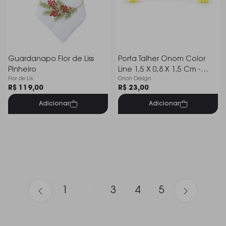
Guardanapo Flor de Liss
Porta Talher Onom Color
Pinheiro
Line 1,5 X 0,8 X 1,5 Cm -
Flor de Lis
Onon Design
Cada
R$ 119,00
R$ 23,00
Adicionar
Adicionar
1
2
3
4
5