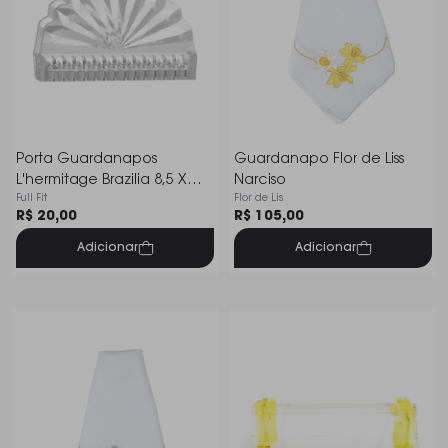
Porta Guardanapos
Guardanapo Flor de Liss
L'hermitage Brazilia 8,5 X
Narciso
Full Fit
Flor de Lis
12,2 Cm
R$ 20,00
R$ 105,00
Adicionar
Adicionar