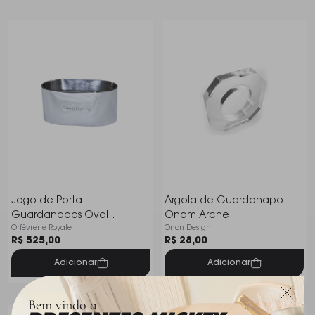
Jogo de Porta
Argola de Guardanapo
Guardanapos Oval
Onom Arche
Orfèvrerie Royale
Onon Design
Orfevrerie Royale Liso
R$ 525,00
R$ 28,00
Adicionar
Adicionar
Bem vindo a