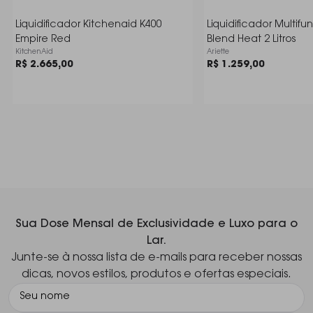
inoxidável integradas que oferecem cortes precisos
Liquidificador Kitchenaid K400
Liquidificador Multifu
e são ideais para triturar gelo, fazer smoothies densos
Empire Red
Blend Heat 2 Litros
e vitaminas cremosas.
KitchenAid
Ariette
R$ 2.665,00
R$ 1.259,00
Múltiplas Velocidades: Oferece 4 velocidades
ajustáveis, dando flexibilidade para bater, misturar,
liquidificar e triturar.
Função Pulsar / Autolimpeza: A função Pulsar é
essencial para triturar gelo ou dar o toque final em
misturas. Quando combinada com água e
detergente, a mesma função permite uma limpeza
rápida e eficiente do copo.
Sua Dose Mensal de Exclusividade e Luxo para o
Lar.
Tampa Medidora: A tampa superior possui um orifício
Junte-se à nossa lista de e-mails para receber nossas
com um copo medidor que permite adicionar
dicas, novos estilos, produtos e ofertas especiais.
ingredientes durante o funcionamento sem precisar
parar o motor.