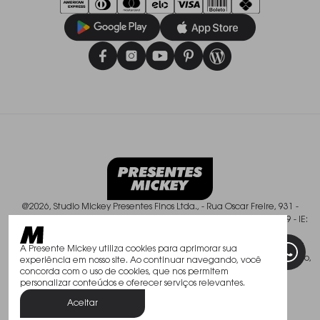
@2026, Studio Mickey Presentes Finos Ltda., - Rua Oscar Freire, 931 -
Pinheiros - São Paulo/SP - CEP: 01426-003, CNPJ: 50.588.409/0001-49 - IE:
113.237.900.119
Todos os direitos reservados. As fotos aqui veiculadas, logotipo e marca
A Presente Mickey utiliza cookies para aprimorar sua
são de propriedade de www.mickey.com.br. É vedada a sua reprodução,
experiência em nosso site. Ao continuar navegando, você
total ou parcial.
concorda com o uso de cookies, que nos permitem
personalizar conteúdos e oferecer serviços relevantes.
Aceitar