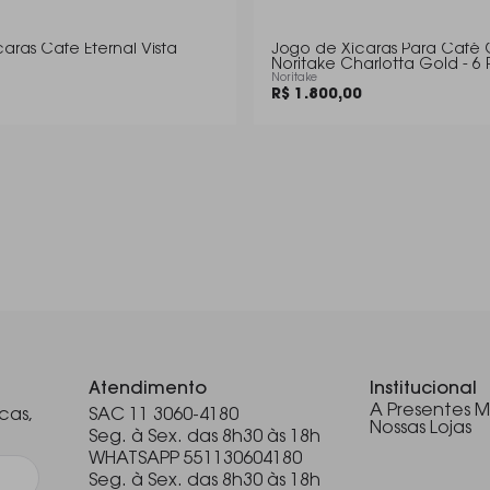
afe Eternal Vista
Jogo de Xícaras Para Café 
Noritake Charlotta Gold - 6
Noritake
R$ 1.800,00
.
Atendimento
Institucional
A Presentes M
cas,
SAC 11 3060-4180
Nossas Lojas
Seg. à Sex. das 8h30 às 18h
WHATSAPP 551130604180
Seg. à Sex. das 8h30 às 18h