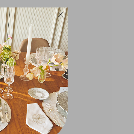
itens por
400,00
rar