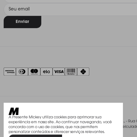
Enviar
A Presente Mickey utiliza cookies para aprimorar sua
@2026, Studio Mickey Presentes Finos Ltda., - Rua 
experiência em nosso site. Ao continuar navegando, você
Todos os direitos reservados. As fotos aqui veicu
concorda com o uso de cookies, que nos permitem
personalizar conteúdos e oferecer serviços relevantes.