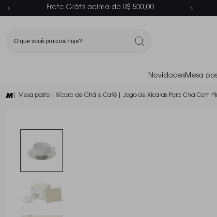
Parcelamento em até 6x sem juros
Novidades
Mesa pos
| Mesa posta
| Xícara de Chá e Café
| Jogo de Xicaras Para Cha Com Pir