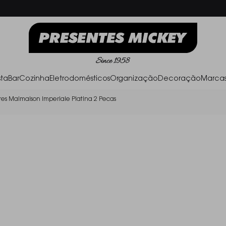
Frete Grátis acima de R$ 500,00
Parc
ta
Bar
Cozinha
Eletrodomésticos
Organização
Decoração
Marca
es Malmaison Imperiale Platina 2 Pecas