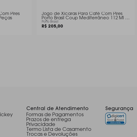
Com Pires
Jogo de Xícaras Para Café Com Pires
 Peças
Porto Brasil Coup Mediterrâneo 112 Ml -
6 Peças
Porto Brasil
R$ 205,00
Central de Atendimento
Segurança
ickey
Formas de Pagamentos
Prazos de entrega
Privacidade
Termo Lista de Casamento
Trocas e Devoluções