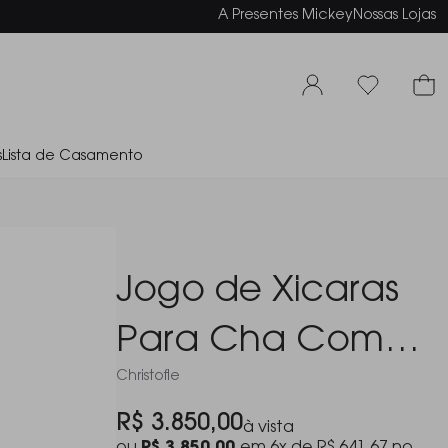
elamento em até 6x sem juros
A Presentes Mickey
Nossas Lojas
s
Lista de Casamento
Jogo de Xicaras
Para Cha Com
Christofle
Pires Malmaison
R$ 3.850,00
à vista
Imperiale Platina