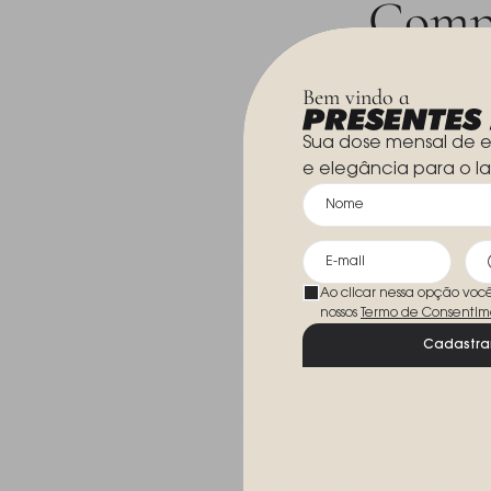
Compr
Leve mais p
Bem vindo a
Sua dose mensal de e
e elegância para o la
Ao clicar nessa opção voc
nossos
Termo de Consentim
Cadastra
Jogo de Xica
Com Pires Ma
Imperiale Plat
R$ 3.850,00