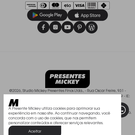
@2026, Studio Mickey Presentes Finos Ltda., - Rua Oscar Freire, 931 -
Pinheiros - São Paulo/SP - CEP: 01426-003, CNPJ: 50.588.409/0001-49 - IE:
113.237.900.119
Todos os direitos reservados. As fotos aqui veiculadas, logotipo e marca
A Presente Mickey utiliza cookies para aprimorar sua
são de propriedade de www.mickey.com.br. É vedada a sua reprodução,
experiência em nosso site. Ao continuar navegando, você
total ou parcial.
concorda com o uso de cookies, que nos permitem
personalizar conteúdos e oferecer serviços relevantes.
Aceitar