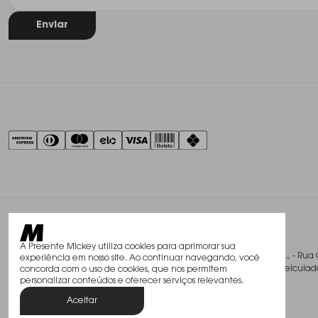
Enviar
A Presente Mickey utiliza cookies para aprimorar sua
@2026, Studio Mickey Presentes Finos Ltda., - Rua 
experiência em nosso site. Ao continuar navegando, você
Todos os direitos reservados. As fotos aqui veicu
concorda com o uso de cookies, que nos permitem
personalizar conteúdos e oferecer serviços relevantes.
Aceitar