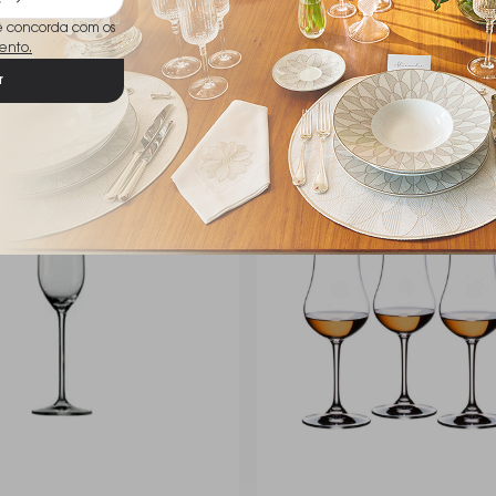
ê concorda com os
ento.
r