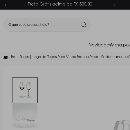
Parcelamento em até 6x sem juros
Novidades
Mesa pos
| Bar
| Taças
| Jogo de Taças Para Vinho Branco Riedel Performance 440