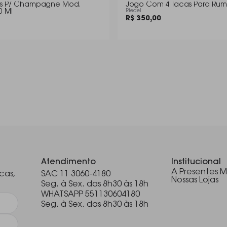
as P/ Champagne Mod.
Jogo Com 4 Tacas Para Rum
0 Ml
Riedel
R$ 350,00
.
Atendimento
Institucional
A Presentes M
cas,
SAC 11 3060-4180
Nossas Lojas
Seg. à Sex. das 8h30 às 18h
WHATSAPP 551130604180
Seg. à Sex. das 8h30 às 18h