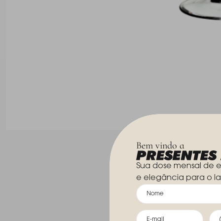
Bem vindo a
Sua dose mensal de e
e elegância para o la