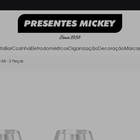
Frete Grátis acima de R$ 500,00
P
ta
Bar
Cozinha
Eletrodomésticos
Organização
Decoração
Marca
 Ml - 2 Peças