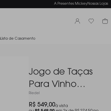
arcelamento em até 6x sem juros
A Presentes Mickey
Nossas Lojas
s
Lista de Casamento
Jogo de Taças
Para Vinho
Riedel
Branco Riedel
R$ 549,00
à vista
Performance 440