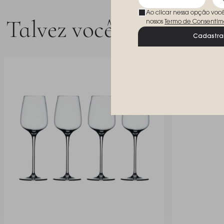
Ao clicar nessa opção voc
Talvez você goste
nossos
Termo de Consentim
Cadastra