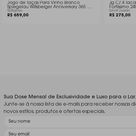
Jogo de Taças Para Vinho Branco
Jg C/ 4 Tac
Spiegelau Willsberger Anniversary 365 Ml -
Fortissimo 24
4 Peças
Spiegelau
Schott Zwiesel
R$ 659,00
R$ 275,00
Sua Dose Mensal de Exclusividade e Luxo para o Lar
Junte-se à nossa lista de e-mails para receber nossas di
novos estilos, produtos e ofertas especiais.