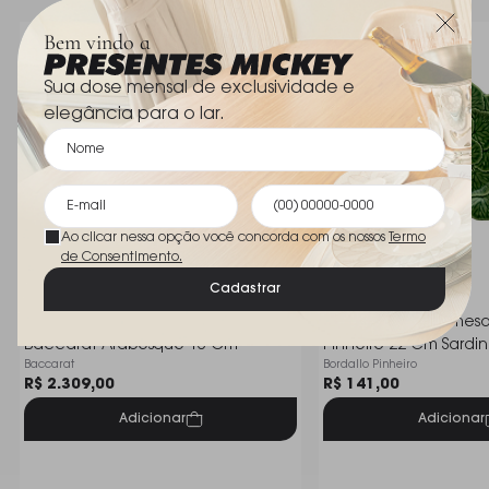
porções.
Dimensões
17,5 cm diametro
Bem vindo a
Sua dose mensal de exclusividade e
elegância para o lar.
Ao clicar nessa opção você concorda com os nossos
Termo
de Consentimento.
Cadastrar
Prato P/ Sobremesa Em Cristal
Prato Para Sobremesa
Baccarat Arabesque 16 Cm
Pinheiro 22 Cm Sardin
Baccarat
Bordallo Pinheiro
R$ 2.309,00
R$ 141,00
Adicionar
Adicionar