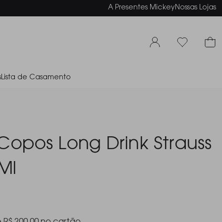
elamento em até 6x sem juros
A Presentes Mickey
Nossas Lojas
s
Lista de Casamento
Copos Long Drink Strauss
Ml