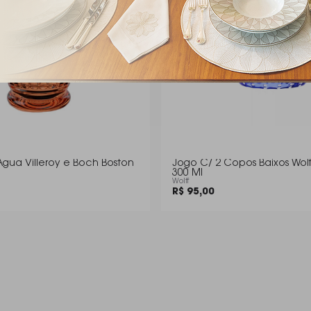
gua Villeroy e Boch Boston
Jogo C/ 2 Copos Baixos Wol
300 Ml
Wolff
R$ 95,00