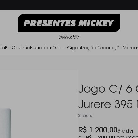
Frete Grátis acima de R$ 500,00
Parc
ta
Bar
Cozinha
Eletrodomésticos
Organização
Decoração
Marca
Jogo C/ 6 
Jurere 395 
Strauss
R$ 1.200,00
à vista