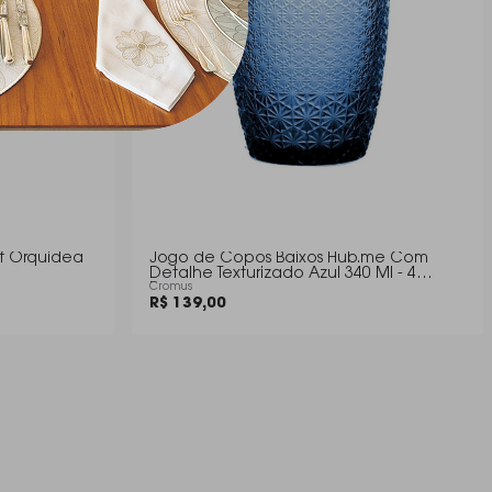
ff Orquidea
Jogo de Copos Baixos Hub.me Com
Detalhe Texturizado Azul 340 Ml - 4
Pecas
Cromus
R$ 139,00