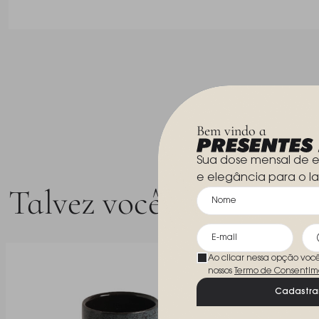
Bem vindo a
Sua dose mensal de e
e elegância para o la
Talvez você goste
Ao clicar nessa opção voc
nossos
Termo de Consentim
Cadastra