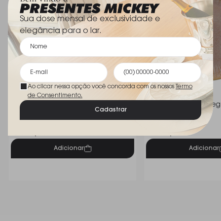
Noritake elevam a experiência de servir com
Sua dose mensal de exclusividade e
distinção e charme.
elegância para o lar.
Assinada pela Noritake, referência internacional
desde 1904, esta criação é mais do que uma peça
de mesa: é herança cultural, sofisticação e símbolo
de hospitalidade.
Ao clicar nessa opção você concorda com os nossos
Termo
de Consentimento.
Prato Raso Eternal Vista Alegre 28
Prato Raso Casa Alegr
Cadastrar
Cm
28 Cm
Vista Alegre
Vista Alegre
R$ 241,00
R$ 158,00
Adicionar
Adicionar