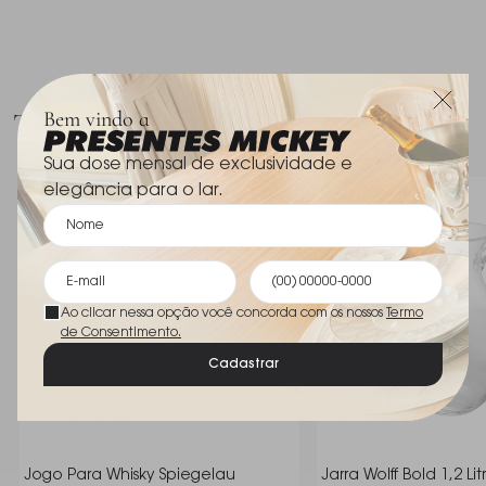
Com formato ergonômico e tampa à prova de
Material
Aço Inox
vazamentos, é perfeita para levar à academia, ao
trabalho ou em viagens. O icônico logo Le Creuset e
o acabamento elegante refletem o compromisso
Talvez você goste
Bem vindo a
da marca com qualidade e sofisticação. Compacta,
Sua dose mensal de exclusividade e
funcional e resistente, é o acessório ideal para
elegância para o lar.
manter a hidratação sempre por perto.
Ao clicar nessa opção você concorda com os nossos
Termo
de Consentimento.
Cadastrar
Jogo Para Whisky Spiegelau
Jarra Wolff Bold 1,2 Lit