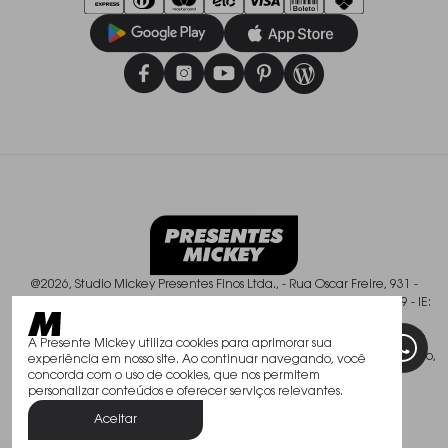
@2026, Studio Mickey Presentes Finos Ltda., - Rua Oscar Freire, 931 -
Pinheiros - São Paulo/SP - CEP: 01426-003, CNPJ: 50.588.409/0001-49 - IE:
113.237.900.119
Todos os direitos reservados. As fotos aqui veiculadas, logotipo e marca
A Presente Mickey utiliza cookies para aprimorar sua
são de propriedade de www.mickey.com.br. É vedada a sua reprodução,
experiência em nosso site. Ao continuar navegando, você
total ou parcial.
concorda com o uso de cookies, que nos permitem
personalizar conteúdos e oferecer serviços relevantes.
Aceitar