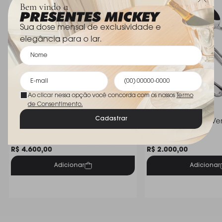
Bem vindo a
servir entradas, pratos principais, sobremesas e café
com requinte e praticidade. O Faqueiro St James
Sua dose mensal de exclusividade e
Seasons é a união perfeita entre estética,
elegância para o lar.
durabilidade e bom gosto — pensado para quem
aprecia a arte de receber com estilo.
Ao clicar nessa opção você concorda com os nossos
Termo
de Consentimento.
Cadastrar
Faqueiro C/ 101 Pecas Aco Inox St.
Faqueiro St James Ver
James Splendor
Inox - 48 Peças
Saint James
Saint James
R$ 4.600,00
R$ 2.000,00
Adicionar
Adicionar