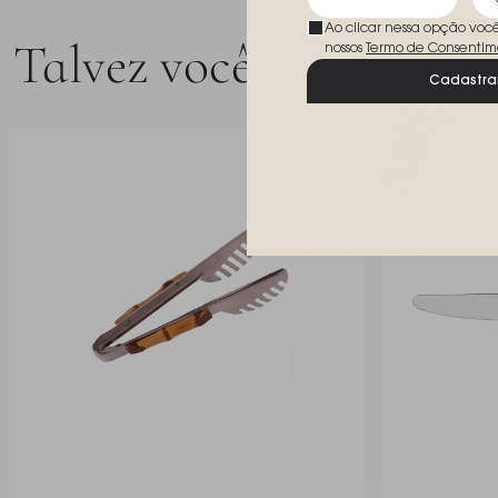
Ao clicar nessa opção voc
Talvez você goste
nossos
Termo de Consentim
Cadastra