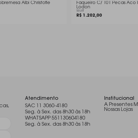
bremesa Albi Christofle
Faqueiro C/ 101 Pecas Aco I
Lodon
Wolff
R$ 1.202,00
.
Atendimento
Institucional
A Presentes M
cas,
SAC 11 3060-4180
Nossas Lojas
Seg. à Sex. das 8h30 às 18h
WHATSAPP 551130604180
Seg. à Sex. das 8h30 às 18h