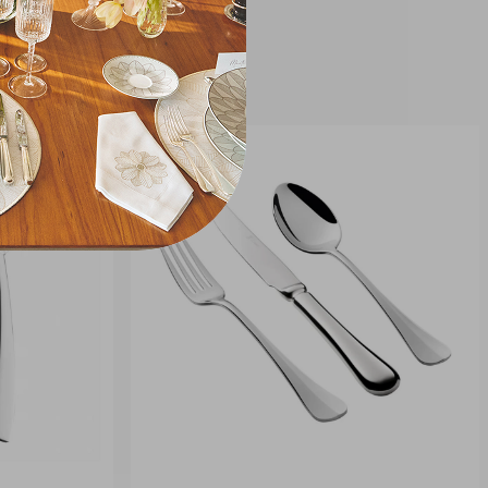
receber bem, o Faqueiro St James Paris
é um convite à arte de anfitriar com
estilo.