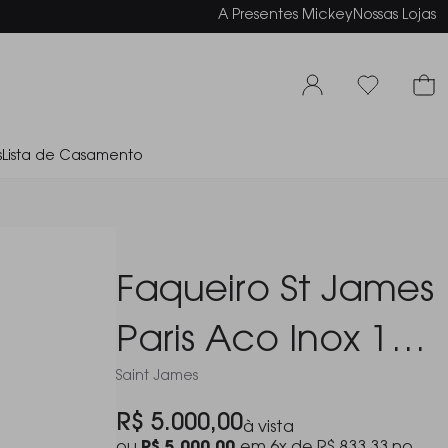
elamento em até 6x sem juros
A Presentes Mickey
Nossas Lojas
s
Lista de Casamento
Faqueiro St James
Paris Aco Inox 130
Saint James
Pecas
R$ 5.000,00
à vista