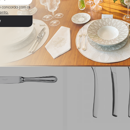
ê concorda com os
ento.
r