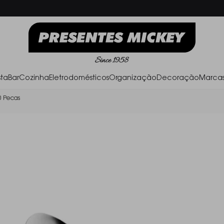
Frete Grátis acima de R$ 500,00
Parc
ta
Bar
Cozinha
Eletrodomésticos
Organização
Decoração
Marca
0 Pecas