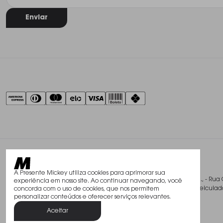
Enviar
A Presente Mickey utiliza cookies para aprimorar sua
@2026, Studio Mickey Presentes Finos Ltda., - Rua 
experiência em nosso site. Ao continuar navegando, você
Todos os direitos reservados. As fotos aqui veicu
concorda com o uso de cookies, que nos permitem
personalizar conteúdos e oferecer serviços relevantes.
Aceitar