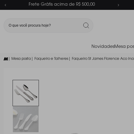
Parcelamento em até 6x sem juros
Novidades
Mesa pos
| Mesa posta
| Faqueiro e Talheres
| Faqueiro St James Florence Aco Ino