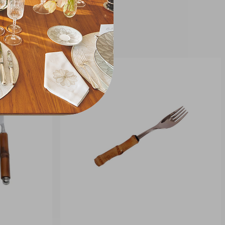
Composto por 101 peças
cuidadosamente selecionadas, atende
perfeitamente às necessidades de
servir entradas, pratos principais,
sobremesas e café, proporcionando
versatilidade e completude para
composições formais ou descontraídas.
Mais do que um conjunto de talheres, o
Faqueiro St James Florence é uma
expressão de elegância atemporal,
ideal para compor mesas memoráveis e
enriquecer momentos de convivência
com charme e sofisticação.