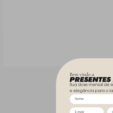
Bem vindo a
Sua dose mensal de e
e elegância para o la