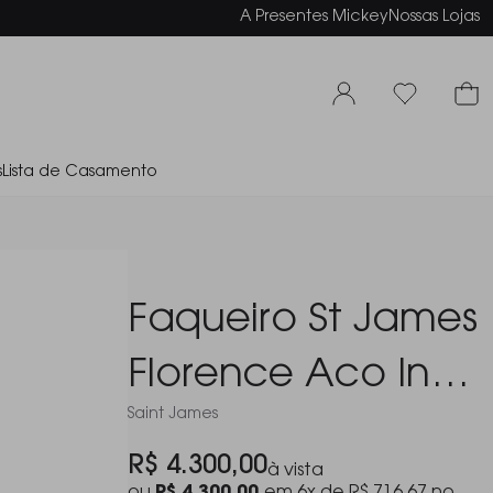
elamento em até 6x sem juros
A Presentes Mickey
Nossas Lojas
s
Lista de Casamento
Faqueiro St James
Florence Aco Inox
Saint James
101 Pecas
R$ 4.300,00
à vista