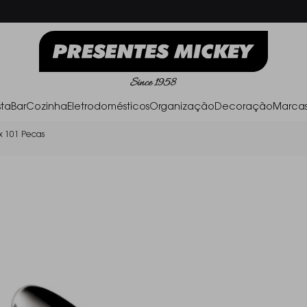
Frete Grátis acima de R$ 500,00
Parc
ta
Bar
Cozinha
Eletrodomésticos
Organização
Decoração
Marca
x 101 Pecas