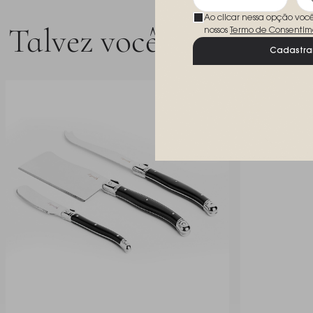
Ao clicar nessa opção voc
Talvez você goste
nossos
Termo de Consentim
Cadastra