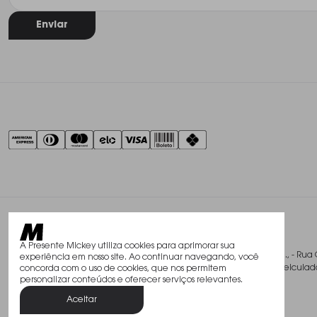
Enviar
A Presente Mickey utiliza cookies para aprimorar sua
@2026, Studio Mickey Presentes Finos Ltda., - Rua 
experiência em nosso site. Ao continuar navegando, você
Todos os direitos reservados. As fotos aqui veicu
concorda com o uso de cookies, que nos permitem
personalizar conteúdos e oferecer serviços relevantes.
Aceitar