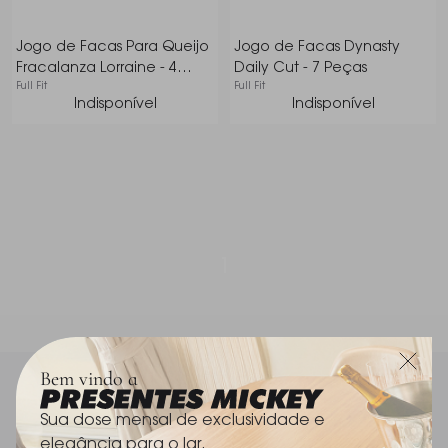
Jogo de Facas Para Queijo
Jogo de Facas Dynasty
Fracalanza Lorraine - 4
Daily Cut - 7 Peças
Full Fit
Full Fit
Peças
Indisponível
Indisponível
1
Bem vindo a
Sua Dose Mensal de Exclusividade e Luxo para o
Sua dose mensal de exclusividade e
Lar.
elegância para o lar.