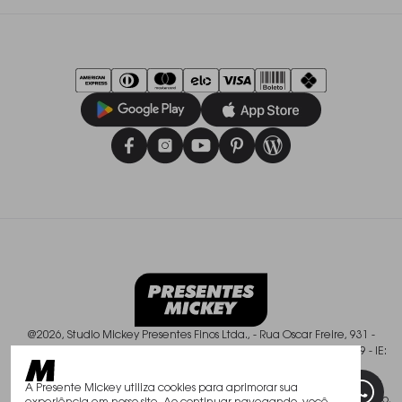
Prazos de entrega
Privacidade
Termo Lista de Casamento
Trocas e Devoluções
@2026, Studio Mickey Presentes Finos Ltda., - Rua Oscar Freire, 931 -
Pinheiros - São Paulo/SP - CEP: 01426-003, CNPJ: 50.588.409/0001-49 - IE:
113.237.900.119
Todos os direitos reservados. As fotos aqui veiculadas, logotipo e marca
A Presente Mickey utiliza cookies para aprimorar sua
são de propriedade de www.mickey.com.br. É vedada a sua reprodução,