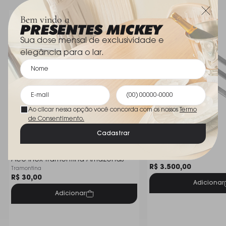
açúcar, adoçantes ou condimentos com charme e
Bem vindo a
funcionalidade.
Sua dose mensal de exclusividade e
Pequena no tamanho, grande na presença, a
elegância para o lar.
Colher de Açúcar St. James Windsor agrega beleza e
requinte aos momentos de servir, tornando cada
detalhe ainda mais especial.
Ao clicar nessa opção você concorda com os nossos
Termo
de Consentimento.
Cadastrar
Jogo C/ 6 Colheres Para Sorvete
Faqueiro Sheff
Wolff Premium
Aco Inox Tramontina Amazonas
R$ 3.500,00
Tramontina
R$ 30,00
Adicionar
Adicionar