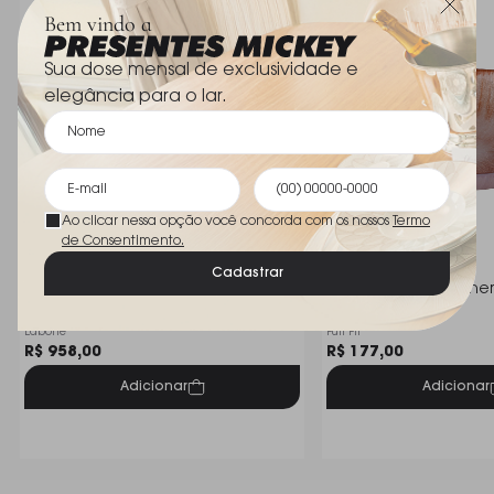
Bem vindo a
Sua dose mensal de exclusividade e
elegância para o lar.
Ao clicar nessa opção você concorda com os nossos
Termo
de Consentimento.
Cadastrar
Centro Pequeno D´labone Zurique
Centro de Mesa L'he
22 Cm
30 X 6 Cm
Labone
Full Fit
R$ 958,00
R$ 177,00
Adicionar
Adicionar