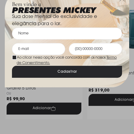
Bem vindo a
Sua dose mensal de exclusividade e
elegância para o lar.
Ao clicar nessa opção você concorda com os nossos
Termo
de Consentimento.
Cadastrar
Kit C/ Saleiro e Pimen
Creuset
Lixeira Ou Cromo Vitra Vintage
Le Creuset
Grafite 5 Litros
R$ 319,00
OU
R$ 99,90
Adicionar
Adicionar