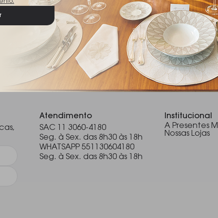
ento.
r
1
.
Atendimento
Institucional
A Presentes M
cas,
SAC 11 3060-4180
Nossas Lojas
Seg. à Sex. das 8h30 às 18h
WHATSAPP 551130604180
Seg. à Sex. das 8h30 às 18h