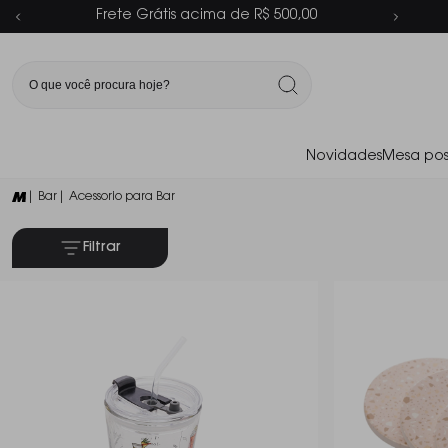
Parcelamento em até 6x sem juros
Novidades
Mesa pos
| Bar
| Acessorio para Bar
Filtrar