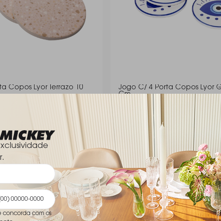
Jogo C/ 4 Porta Copos Lyor G
Cm
Lyor
R$ 47,00
xclusividade
r.
ê concorda com os