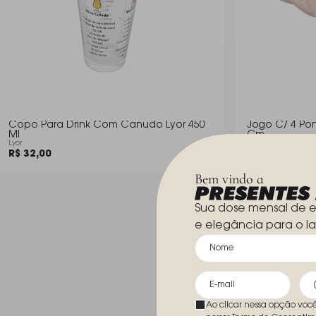
Copo Para Drink Com Canudo Lyor 450
Jogo C/ 4 Porta Copos Lyor Terrazo 10
Ml
Cm
Lyor
Lyor
R$ 32,00
R$ 51,00
Bem vindo a
Sua dose mensal de e
e elegância para o la
Ao clicar nessa opção voc