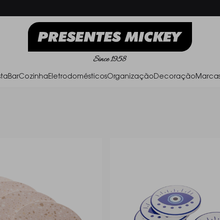
Frete Grátis acima de R$ 500,00
P
ta
Bar
Cozinha
Eletrodomésticos
Organização
Decoração
Marca