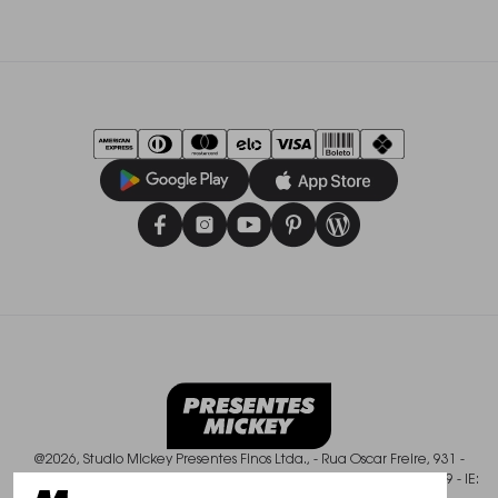
Formas de Pagamentos
Prazos de entrega
Privacidade
Termo Lista de Casamento
Trocas e Devoluções
@2026, Studio Mickey Presentes Finos Ltda., - Rua Oscar Freire, 931 -
Pinheiros - São Paulo/SP - CEP: 01426-003, CNPJ: 50.588.409/0001-49 - IE: