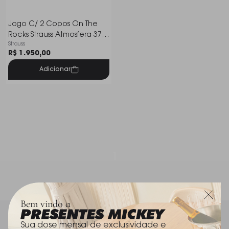
Jogo C/ 2 Copos On The
Rocks Strauss Atmosfera 370
Strauss
Ml
R$ 1.950,00
Adicionar
1
Bem vindo a
Sua dose mensal de exclusividade e
Sua Dose Mensal de Exclusividade e Luxo para o