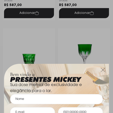
Strauss
Strauss
R$ 587,00
R$ 587,00
Adicionar
Adicionar
Bem vindo a
Sua dose mensal de exclusividade e
elegância para o lar.
Taca Para Licor Strauss
Taca Para Licor Strauss
Perola 60 Ml
Jurere 60 Ml
Strauss
Strauss
R$ 679,00
Indisponível