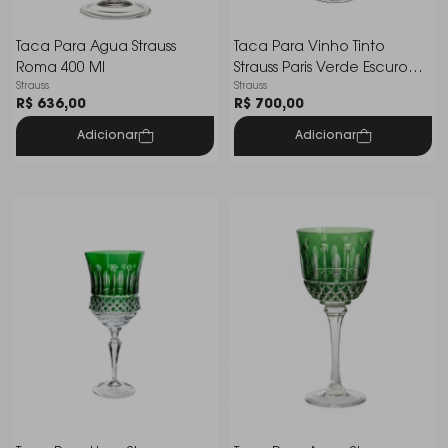
Taca Para Agua Strauss
Taca Para Vinho Tinto
Roma 400 Ml
Strauss Paris Verde Escuro
Strauss
Strauss
350 Ml
R$ 636,00
R$ 700,00
Adicionar
Adicionar