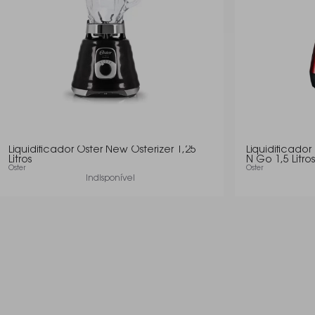
Liquidificador Oster New Osterizer 1,25
Liquidificado
Litros
N Go 1,5 Litros
Oster
Oster
Indisponível