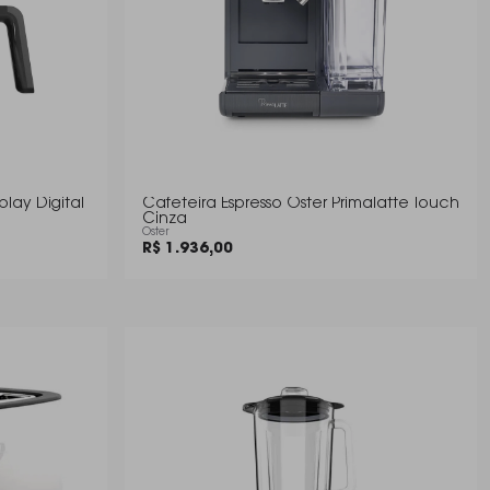
lay Digital
Cafeteira Espresso Oster Primalatte Touch
Cinza
Oster
R$ 1.936,00