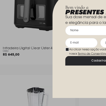
Bem vindo a
Sua dose mensal de e
e elegância para o la
Fritadeira Digital Clear Oster 4,6 Litros
Fritadeira Se
Ao clicar nessa opção voc
Oster
Litros
nossos
Termo de Consentim
R$ 645,00
Oster
R$ 670,00
Cadastra