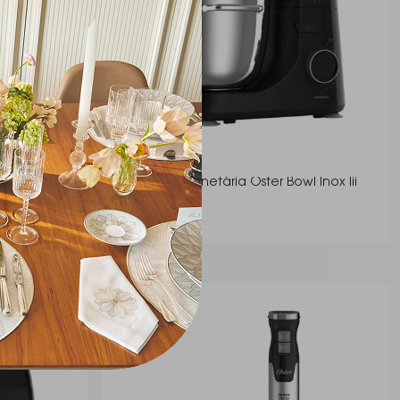
 Jarra de
Batedeira Planetária Oster Bowl Inox Iii
Oster
R$ 960,00