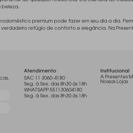
atamar de qualquer residência. Da culinária ao cuidad
à beleza.
rodoméstico premium pode fazer em seu dia a dia. Perm
 verdadeiro refúgio de conforto e elegância. Na Presen
.
Atendimento
Institucional
A Presentes M
cas,
SAC 11 3060-4180
Nossas Lojas
Seg. à Sex. das 8h30 às 18h
WHATSAPP 551130604180
Seg. à Sex. das 8h30 às 18h