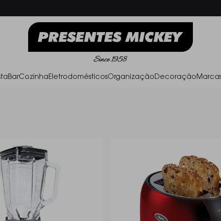
Frete Grátis acima de R$ 500,00
Parc
ta
Bar
Cozinha
Eletrodomésticos
Organização
Decoração
Marca