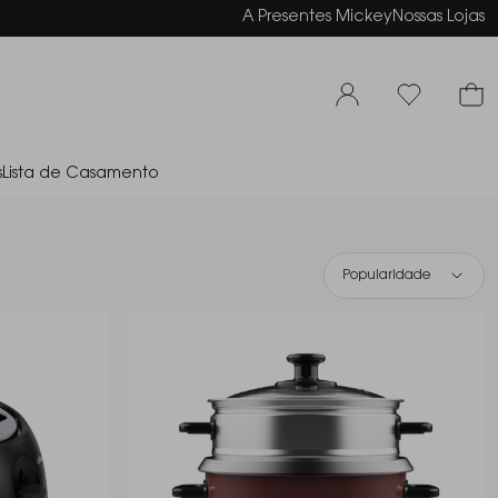
elamento em até 6x sem juros
A Presentes Mickey
Nossas Lojas
s
Lista de Casamento
Popularidade