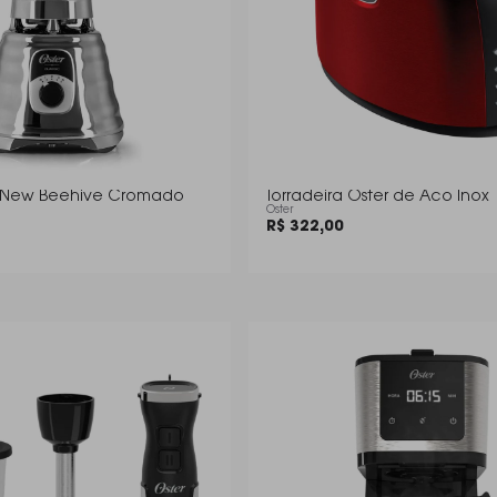
or New Beehive Cromado
Torradeira Oster de Aco Inox
Oster
R$ 322,00