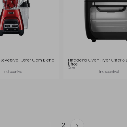
r Reversível Oster Com Blend
Fritadeira Oven Fryer Oster 3 
Litros
Oster
Indisponível
Indisponível
1
2