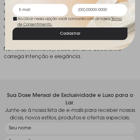
excelência e pelo olhar autoral, garantindo itens
que preservam qualidade, durabilidade e caráter
estético. A decoração se apresenta, assim, como
Ao clicar nessa opção você concorda com os nossos
Termo
de Consentimento.
um elemento de expressão, onde design e
Cadastrar
sensibilidade caminham juntos.
Na Presentes Mickey, cada detalhe decorativo
carrega intenção e elegância.
Sua Dose Mensal de Exclusividade e Luxo para o
Lar.
Junte-se à nossa lista de e-mails para receber nossas
dicas, novos estilos, produtos e ofertas especiais.