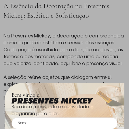
A Essência da Decoração na Presentes
Mickey: Estética e Sofisticação
Na Presentes Mickey, a decoração é compreendida
como expressão estética e sensível dos espaços.
Cada peça é escolhida com atenção ao design, às
formas e aos materiais, compondo uma curadoria
que valoriza identidade, equilíbrio e presença visual.
A seleção reúne objetos que dialogam entre si,
explorando texturas, volumes e acabamentos com
naturalidade. São peças que se destacam pela
Bem vindo a
linguagem visual e pelo cuidado em cada detalhe,
contribuindo para composições sofisticadas e
Sua dose mensal de exclusividade e
atemporais.
elegância para o lar.
Trabalhamos com marcas reconhecidas pela