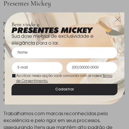
Presentes Mickey
Bem vindo a
Na Presentes Mickey, a cozinha é concebida como
um espaço onde qualidade, técnica e design se
Sua dose mensal de exclusividade e
encontram. Cada peça é selecionada com
elegância para o lar.
atenção aos materiais, ao acabamento e à
funcionalidade, compondo uma curadoria que
valoriza escolhas precisas e bem definidas.
A seleção reúne utensílios, panelas, facas e
Ao clicar nessa opção você concorda com os nossos
Termo
acessórios que equilibram desempenho e estética.
de Consentimento.
São produtos pensados para oferecer eficiência e
Cadastrar
durabilidade, sem abrir mão de uma linguagem visual
consistente e sofisticada.
Trabalhamos com marcas reconhecidas pela
excelência e pelo rigor em seus processos,
assegurando itens que mantêm alto padrão de