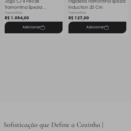
Jogo C/ 4 Pecas
Frigideira Tramontina Spezia
Tramontina Spezia
Induction 20 Cm
Tramontina
Tramontina
Induction
R$ 1.054,00
R$ 127,00
Adicionar
Adicionar
1
Sofisticação que Define a Cozinha |