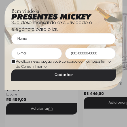
Material: Cristal Murano, produzido artesanalmente
pela Cristais D´Labone.
Bem vindo a
Acabamento: Polido, com brilho intenso e
Sua dose mensal de exclusividade e
transparência que realça a cor.
elegância para o lar.
Peso estimado: Cerca de 0,5 a 1,0 kg, dependendo
da espessura do cristal.
Uso indicado: Ideal para decoração de mesas de
Ao clicar nessa opção você concorda com os nossos
Termo
centro, aparadores ou prateleiras.
de Consentimento.
Cadastrar
Observações:
Vaso Salvador Cristais D´labone 9 X
Vaso Dorica 34 Cm
Por ser uma peça artesanal, pode apresentar
Full Fit
11 Cm
R$ 446,00
Labone
variações sutis em cor e forma, características que
R$ 409,00
Adicionar
conferem exclusividade a cada unidade.
Adicionar
A cor Âmbar é especialmente indicada para
ambientes que buscam transmitir sofisticação e