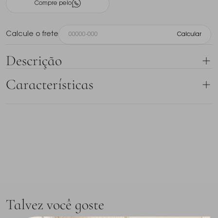
Compre pelo
Calcule o frete
Calcular
Descrição
Este vaso da linha Toscana da Cristais D´Labone é
Características
uma peça artesanal que combina sofisticação e
delicadeza. Com sua cor Âmbar, traz um toque de
SKU
LABO8817PP36AMBAR
elegância e calor a qualquer ambiente.
Marca
Labone
Características:
Cor
Âmbar
Dimensões: Aproximadamente 10 cm de altura x 10
cm de largura.
Material
Cristal
Cor: Âmbar — tom quente e translúcido, evocando
Dimensões
10 x 10 cm
Talvez você goste
a serenidade da pedra preciosa âmbar.