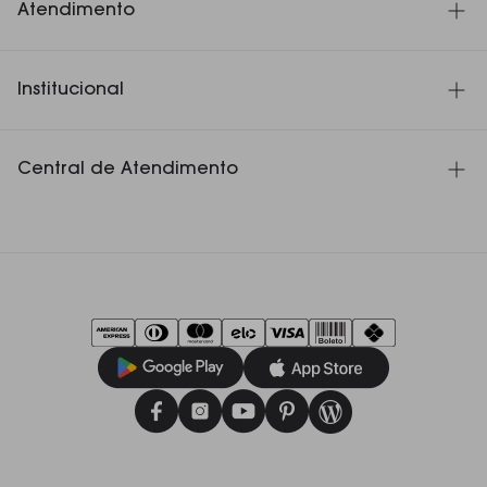
Atendimento
SAC 11 3060-4180
Institucional
Seg. à Sex. das 8h30 às 18h
WHATSAPP 551130604180
Seg. à Sex. das 8h30 às 18h
A Presentes Mickey
Central de Atendimento
Nossas Lojas
Formas de Pagamentos
Prazos de entrega
Privacidade
Termo Lista de Casamento
Trocas e Devoluções