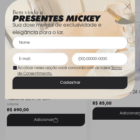
e ambientes que pedem um toque de elegância e
calor visual.
Bem vindo a
O Vaso Toledo Cristais D’Labone Âmbar 24 cm é uma
Sua dose mensal de exclusividade e
expressão de luxo e bom gosto, refletindo a tradição
elegância para o lar.
e a excelência artesanal da Cristais D’Labone.
Ao clicar nessa opção você concorda com os nossos
Termo
de Consentimento.
Cadastrar
Vaso Gota Coimbra Cristais D
Vaso Wolff Queen 24
Wolff
´labone 28 X 13 Cm
R$ 85,00
Labone
R$ 690,00
Adicionar
Adicionar