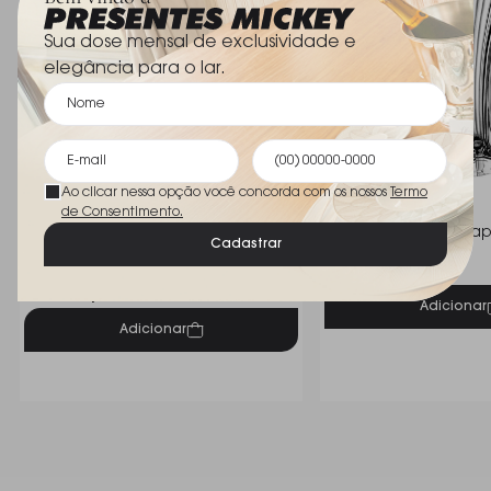
Sua dose mensal de exclusividade e
elegância para o lar.
Ao clicar nessa opção você concorda com os nossos
Termo
de Consentimento.
Vaso Torcello C/ Ouro Pequeno
Vaso Nachtmann Saph
Cadastrar
Nachtman
Cristais D´labone 14 Cm
R$ 229,00
Labone
R$ 1.050,00
Adicionar
Adicionar