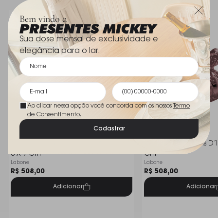
Bem vindo a
Sua dose mensal de exclusividade e
elegância para o lar.
Ao clicar nessa opção você concorda com os nossos
Termo
de Consentimento.
Cadastrar
Vaso Batllo Cristais D´labone Ambar
Vaso Batllo Cristais D
8 X 9 Cm
Cm
Labone
Labone
R$ 508,00
R$ 508,00
Adicionar
Adicionar