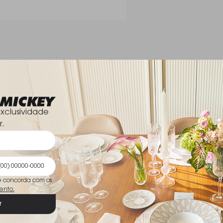
Dimensões
xclusividade
r.
ê concorda com os
ento.
r