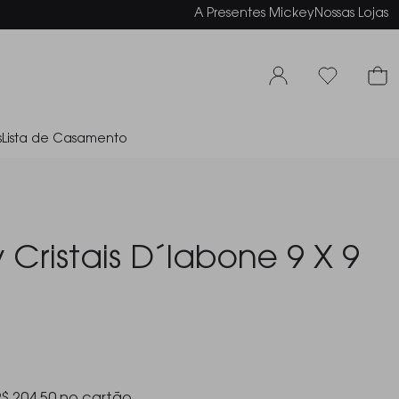
elamento em até 6x sem juros
A Presentes Mickey
Nossas Lojas
s
Lista de Casamento
Cristais D´labone 9 X 9