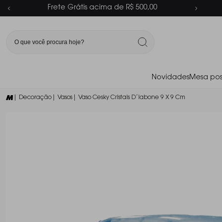
Parcelamento em até 6x sem juros
Novidades
Mesa pos
| Decoração
| Vasos
| Vaso Cesky Cristais D´labone 9 X 9 Cm