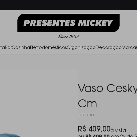
Frete Grátis acima de R$ 500,00
Parc
ta
Bar
Cozinha
Eletrodomésticos
Organização
Decoração
Marca
Vaso Cesky 
Cm
Labone
R$ 409,00
à vista